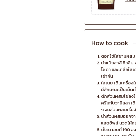
How to cook
ตอกไข่ใส่ชามผสม ตี
นำแป้งสาลี ทิวลิป
โซดา และเกลือใส่เ
เข้ากัน
ใส่เนย เดินเครื่อ
มีลักษณะเป็นเม็ดเล
ตักส่วนผสมไข่ลงไป 
ครีมกับวานิลลา เด
ๆ จนส่วนผสมเริ่มจ
นำส่วนผสมออกจากเ
แลตชิพส์ นวดให้ก
ตั้งเตาอบที่ 190