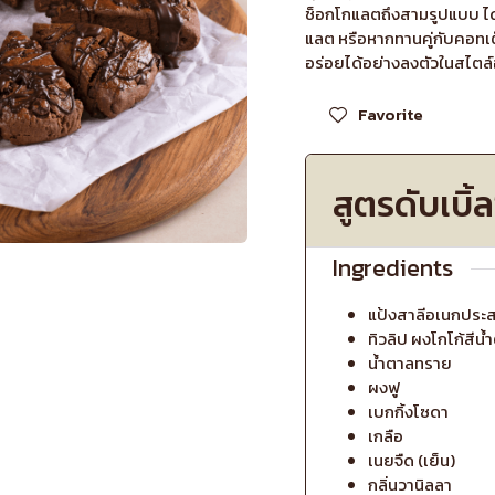
ช็อกโกแลตถึงสามรูปแบบ ได้
แลต หรือหากทานคู่กับคอทเต็ด
อร่อยได้อย่างลงตัวในสไตล์
Favorite
สูตรดับเบิ
Ingredients
แป้งสาลีอเนกประส
ทิวลิป ผงโกโก้สีน้
น้ำตาลทราย
ผงฟู
เบกกิ้งโซดา
เกลือ
เนยจืด (เย็น)
กลิ่นวานิลลา