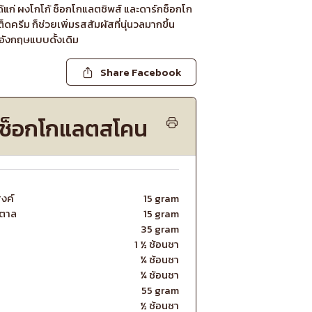
แก่ ผงโกโก้ ช็อกโกแลตชิพส์ และดาร์กช็อกโก
ครีม ก็ช่วยเพิ่มรสสัมผัสที่นุ่นวลมากขึ้น
อังกฤษแบบดั้งเดิม
Share Facebook
้ลช็อกโกแลตสโคน
งค์
15 gram
ำตาล
15 gram
35 gram
1 ½ ช้อนชา
¼ ช้อนชา
¼ ช้อนชา
55 gram
½ ช้อนชา