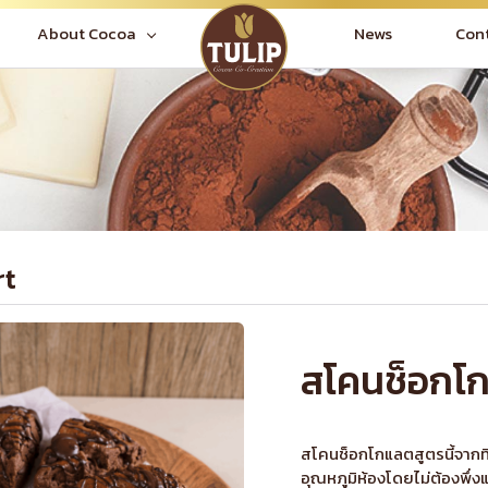
News
Con
About Cocoa
rt
สโคนช็อกโ
สโคนช็อกโกแลตสูตรนี้จากทิว
อุณหภูมิห้องโดยไม่ต้องพึ่ง