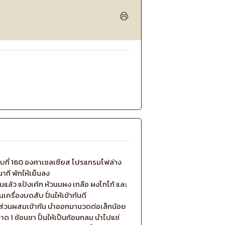
บที่ 160 องศาเซลเซียส โปรแกรมไฟล่าง
าที พักให้เย็นลง
็นแล้ว แป้งเค้ก หัวนมผง เกลือ ผงโกโก้ และ
ครื่องบดสับ ปั่นให้เข้ากันดี
ให้ส่วนผสมเข้ากัน นำออกมานวดต่อเล็กน้อย
นาด 1 ช้อนชา ปั้นให้เป็นก้อนกลม นำไปแช่