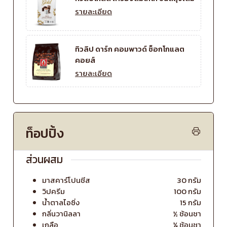
รายละเอียด
ทิวลิป ดาร์ก คอมพาวด์ ช็อกโกแลต
คอยส์
รายละเอียด
ท็อปปิ้ง
ส่วนผสม
มาสคาร์โปนชีส
30 กรัม
วิปครีม
100 กรัม
น้ำตาลไอซิ่ง
15 กรัม
กลิ่นวานิลลา
½ ช้อนชา
เกลือ
¼ ช้อนชา