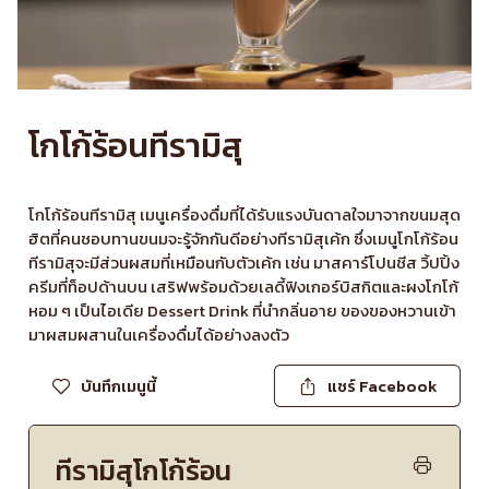
โกโก้ร้อนทีรามิสุ
โกโก้ร้อนทีรามิสุ เมนูเครื่องดื่มที่ได้รับแรงบันดาลใจมาจากขนมสุด
ฮิตที่คนชอบทานขนมจะรู้จักกันดีอย่างทีรามิสุเค้ก ซึ่งเมนูโกโก้ร้อน
ทีรามิสุจะมีส่วนผสมที่เหมือนกับตัวเค้ก เช่น มาสคาร์โปนชีส วิ้ปปิ้ง
ครีมที่ท็อปด้านบน เสริฟพร้อมด้วยเลดี้ฟิงเกอร์บิสกิตและผงโกโก้
หอม ๆ เป็นไอเดีย Dessert Drink ที่นำกลิ่นอาย ของของหวานเข้า
มาผสมผสานในเครื่องดื่มได้อย่างลงตัว
บันทึกเมนูนี้
แชร์ Facebook
ทีรามิสุโกโก้ร้อน