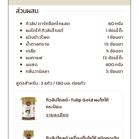
ส่วนผสม
ทิวลิป ดาร์กช็อกโกแลต
60 กรัม
ผงโกโก้ ทิวลิปโกลด์
1 ช้อนโต๊ะ
แป้งข้าวโพด
1 ช้อนชา
น้ำตาลทราย
1½ ช้อนชา
เกลือ
¼ ช้อนชา
ผงกาแฟ
1½ ช้อนโต๊ะ
นมสด
400 กรัม
กลิ่นวานิลลา
½ ช้อนชา
สูตรสำหรับ : 3 แก้ว / 180 มล. ต่อแก้ว
ทิวลิปโกลด์-Tulip Gold ผงโกโก้
กระป๋อง
รายละเอียด
ทิวลิปโกลด์ เครื่องดื่มโกโก้ ชนิดถุงเติม