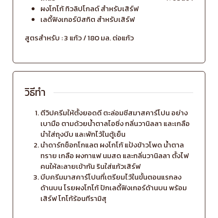
ผงโกโก้ ทิวลิปโกลด์ สำหรับเสิร์ฟ
เลดี้ฟิงเกอร์บิสกิต สำหรับเสิร์ฟ
สูตรสำหรับ : 3 แก้ว / 180 มล. ต่อแก้ว
วิธีทำ
ตีวิปครีมให้ตั้งยอดดี ตะล่อมชีสมาสคาร์โปน อย่าง
เบามือ ตามด้วยน้ำตาลไอซิ่ง กลิ่นวานิลลา และเกลือ
นำใส่ถุงบีบ และพักไว้ในตู้เย็น
นำดาร์กช็อกโกแลต ผงโกโก้ แป้งข้าวโพด น้ำตาล
ทราย เกลือ ผงกาแฟ นมสด และกลิ่นวานิลลา ตั้งไฟ
คนให้ละลายเข้ากัน รินใส่แก้วเสิร์ฟ
บีบครีมมาสคาร์โปนที่เตรียมไว้ในขั้นตอนแรกลง
ด้านบน โรยผงโกโก้ ปักเลดี้ฟิงเกอร์ด้านบน พร้อม
เสิร์ฟ โกโก้ร้อนทีรามิสุ