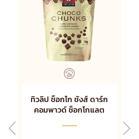
ทิวลิป ช็อกโก ชังส์ ดาร์ก
คอมพาวด์ ช็อกโกแลต