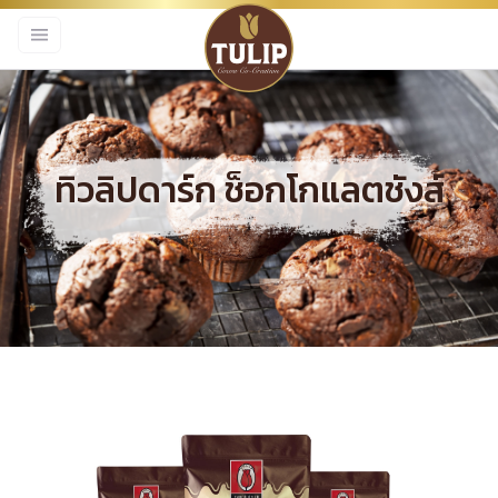
ทิวลิปดาร์ก ช็อกโกแลตชังส์