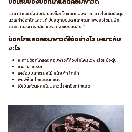
ข้อเสียของช็อกโกแลตคอมพาวด์
รสชาติ และเนื้อสัมผัสของช็อกโกแลตคอมพาวด์ อาจไม่เข้มข้นนุ่ม
นวลเท่าช็อกโกแลตแท้ ขึ้นอยู่กับชนิด และคุณภาพของไขมันพืช
และกระบวนการผลิต ของแต่ละแบรนด์สินค้า
ช็อกโกแลตคอมพาวด์ใช้อย่างไร เหมาะกับ
อะไร
ละลายช็อกโกแลตคอมพาวด์ด้วยไมโครเวฟหรือหม้อตุ๋น
เหมาะสำหรับ:
เคลือบบิสกิต ผลไม้ หน้าเค้ก โดนัท
พิมพ์ช็อกโกแลตตกแต่ง
ใช้เป็นส่วนผสมในบราวนี่ เค้กช็อกโกแลต