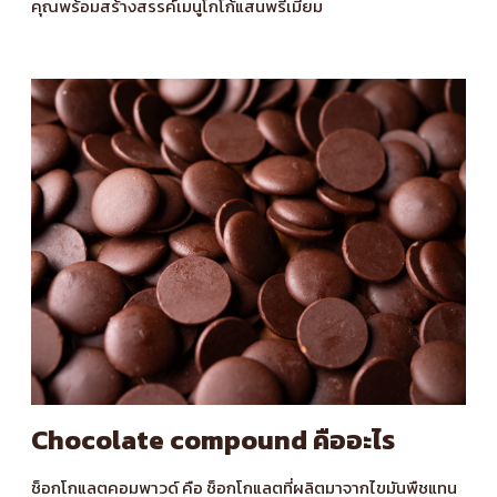
คุณพร้อมสร้างสรรค์เมนูโกโก้แสนพรีเมียม
Chocolate compound คืออะไร
ช็อกโกแลตคอมพาวด์ คือ ช็อกโกแลตที่ผลิตมาจากไขมันพืชแทน