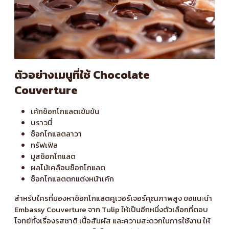
ตัวอย่างเมนูที่ใช้ Chocolate
Couverture
เค้กช็อกโกแลตเข้มข้น
บราวนี่
ช็อกโกแลตลาวา
ทรัฟเฟิล
มูสช็อกโกแลต
ผลไม้เคลือบช็อกโกแลต
ช็อกโกแลตตกแต่งหน้าเค้ก
สำหรับใครที่มองหาช็อกโกแลตคูเวอร์เจอร์คุณภาพสูง ขอแนะนำ
Embassy Couverture
จาก Tulip ให้เป็นอีกหนึ่งตัวเลือกที่ตอบ
โจทย์ทั้งเรื่องรสชาติ เนื้อสัมผัส และความสะดวกในการใช้งาน ให้