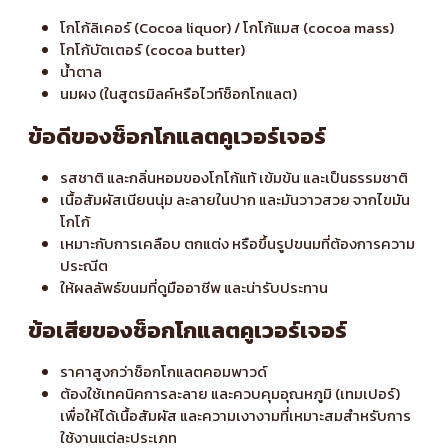
โกโก้ลิเคอร์ (Cocoa liquor) / โกโก้แมส (cocoa mass)
โกโก้บัตเตอร์ (cocoa butter)
น้ำตาล
นมผง (ในสูตรมิลค์หรือไวท์ช็อกโกแลต)
ข้อดีของช็อกโกแลตคูเวอร์เจอร์
รสชาติ และกลิ่นหอมของโกโก้แท้ เข้มข้น และเป็นธรรมชาติ
เนื้อสัมผัสเนียนนุ่ม ละลายในปาก และมันวาวสวย จากไขมัน
โกโก้
เหมาะกับการเคลือบ ตกแต่ง หรือขึ้นรูปขนมที่ต้องการความ
ประณีต
ให้ผลลัพธ์ขนมที่ดูมืออาชีพ และน่ารับประทาน
ข้อเสียของช็อกโกแลตคูเวอร์เจอร์
ราคาสูงกว่าช็อกโกแลตคอมพาวด์
ต้องใช้เทคนิคการละลาย และควบคุมอุณหภูมิ (เทมเปอร์)
เพื่อให้ได้เนื้อสัมผัส และความเงางามที่เหมาะสมสำหรับการ
ใช้งานแต่ละประเภท