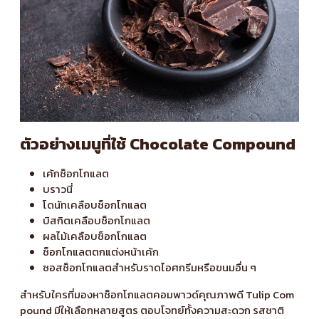
ตัวอย่างเมนูที่ใช้ Chocolate Compound
เค้กช็อกโกแลต
บราวนี่
โดนัทเคลือบช็อกโกแลต
บิสกิตเคลือบช็อกโกแลต
ผลไม้เคลือบช็อกโกแลต
ช็อกโกแลตตกแต่งหน้าเค้ก
ซอสช็อกโกแลตสำหรับราดไอศกรีมหรือขนมอื่น ๆ
สำหรับใครที่มองหาช็อกโกแลตคอมพาวด์คุณภาพดี
Tulip Com
pound
มีให้เลือกหลายสูตร ตอบโจทย์ทั้งความสะดวก รสชาติ