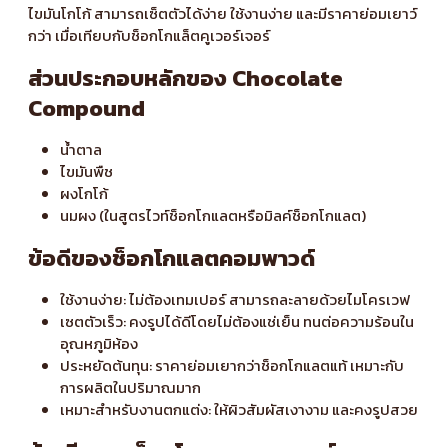
ไขมันโกโก้ สามารถเซ็ตตัวได้ง่าย ใช้งานง่าย และมีราคาย่อมเยาว์
กว่า เมื่อเทียบกับช็อกโกแล็ตคูเวอร์เจอร์
ส่วนประกอบหลักของ Chocolate
Compound
น้ำตาล
ไขมันพืช
ผงโกโก้
นมผง (ในสูตรไวท์ช็อกโกแลตหรือมิลค์ช็อกโกแลต)
ข้อดีของช็อกโกแลตคอมพาวด์
ใช้งานง่าย: ไม่ต้องเทมเปอร์ สามารถละลายด้วยไมโครเวฟ
เซตตัวเร็ว: คงรูปได้ดีโดยไม่ต้องแช่เย็น ทนต่อความร้อนใน
อุณหภูมิห้อง
ประหยัดต้นทุน: ราคาย่อมเยากว่าช็อกโกแลตแท้ เหมาะกับ
การผลิตในปริมาณมาก
เหมาะสำหรับงานตกแต่ง: ให้ผิวสัมผัสเงางาม และคงรูปสวย