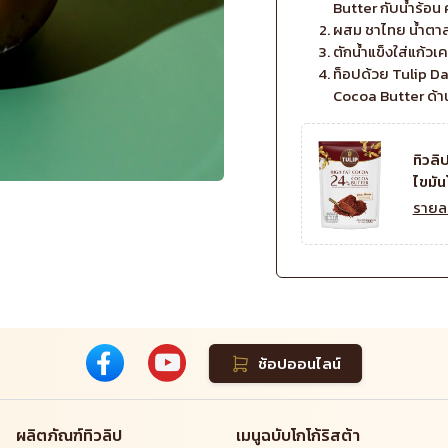
Butter กับน้ำร้อน 
ผสม ชาไทย น้ำตาลท
ตักน้ำแข็งใส่แก้วเคร
ท็อปด้วย Tulip 
Cocoa Butter ด้
ทิวลิ
ไขมัน
รายล
ช้อปออนไลน์
ผลิตภัณฑ์ทิวลิป
เมนูฉบับโกโก้ริสต้า