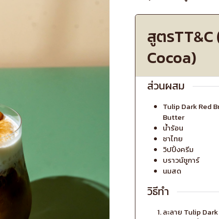
สูตรTT&C 
Cocoa)
ส่วนผสม
Tulip Dark Red 
Butter
น้ำร้อน
ชาไทย
วิปปิ้งครีม
บราวน์ชูการ์
นมสด
วิธีทำ
ละลาย Tulip Dar