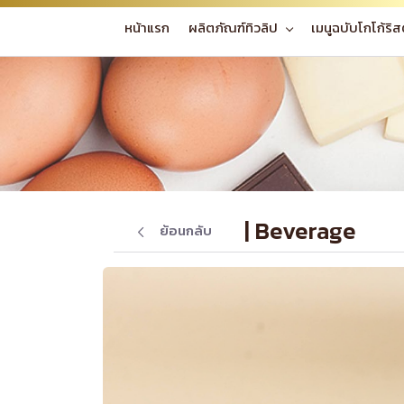
หน้าแรก
ผลิตภัณฑ์ทิวลิป
เมนูฉบับโกโก้ริส
| Beverage
ย้อนกลับ