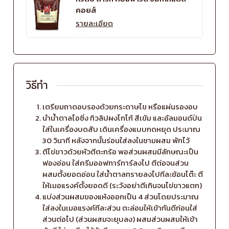
คอยส์
รายละเอียด
วิธีทำ
เตรียมถาดอบรองด้วยกระดาษไข หรือแผ่นรองอบ
นำน้ำตาลไอซิ่ง ทิวลิปผงโกโก้ สีเข้ม และอัลมอนด์ป่น
ใส่ในเครื่องบดสับ เดินเครื่องแบบกดหยุด ประมาณ
30 วินาที หลังจากนั้นร่อนใส่ลงในชามผสม พักไว้
ตีไข่ขาวด้วยหัวตีตะกร้อ พอส่วนผสมมีลักษณะเป็น
ฟองอ่อน ใส่ครีมออฟทาร์ทาร์ลงไป ตีต่อจนส่วน
ผสมตั้งยอดอ่อน ใส่น้ำตาลทรายลงไปทีละช้อนโต๊ะ ตี
ให้เมอแรงค์ตั้งยอดดี (ระวังอย่าตีเกินจนไข่ขาวแตก)
แบ่งส่วนผสมของแห้งออกเป็น 4 ส่วนโดยประมาณ
ใส่ลงในเมอแรงค์ทีละส่วน ตะล่อมให้เข้ากันดีก่อนใส่
ส่วนต่อไป (ส่วนผสมจะยุบลง) ผสมส่วนผสมให้เข้า