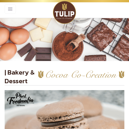
| Bakery &
Dessert