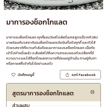
มาการองช็อกโกแลต
มาการองช็อกโกแลต คุกกี้แซนวิชสไตล์ฝรั่งเศสสูตรนี้จากทิวลิป
มาพร้อมกับรสชาติของช็อกโกแลตเข้มข้นทั้งตัวคุกกี้ และตัวไส้
ด้วยรสชาติที่หวานกำลังดีของมาการองรสช็อกโกแลต เมื่อกัด
เข้าไปคำหนึ่งแล้ว จะสัมผัสได้ถึงความกรอบของตัวเปลือกที่มี
ความบาง และไส้ช็อกโกแลตกานาชที่ซ่อนอยู่ด้านใน ทานคู่กับชา
หรือกาแฟก็เข้ากันได้อย่างลงตัว
บันทึกเมนูนี้
แชร์ Facebook
สูตรมาการองช็อกโกแลต
ส่วนผสม