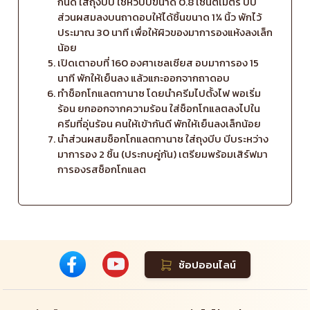
กันดี ใส่ถุงบีบ ใช้หัวบีบขนาด 0.8 เซนติเมตร บีบ
ส่วนผสมลงบนถาดอบให้ได้ชิ้นขนาด 1¼ นิ้ว พักไว้
ประมาณ 30 นาที เพื่อให้ผิวของมาการองแห้งลงเล็ก
น้อย
เปิดเตาอบที่ 160 องศาเซลเซียส อบมาการอง 15
นาที พักให้เย็นลง แล้วแกะออกจากถาดอบ
ทำช็อกโกแลตกานาซ โดยนำครีมไปตั้งไฟ พอเริ่ม
ร้อน ยกออกจากความร้อน ใส่ช็อกโกแลตลงไปใน
ครีมที่อุ่นร้อน คนให้เข้ากันดี พักให้เย็นลงเล็กน้อย
นำส่วนผสมช็อกโกแลตกานาซ ใส่ถุงบีบ บีบระหว่าง
มาการอง 2 ชิ้น (ประกบคู่กัน) เตรียมพร้อมเสิร์ฟมา
การองรสช็อกโกแลต
ช้อปออนไลน์