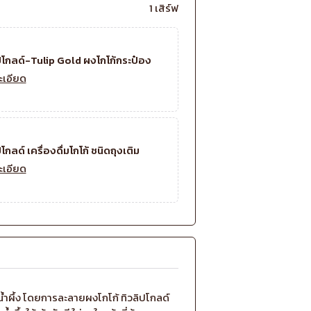
1 เสิร์ฟ
ปโกลด์-Tulip Gold ผงโกโก้กระป๋อง
ะเอียด
โกลด์ เครื่องดื่มโกโก้ ชนิดถุงเติม
ะเอียด
้ำผึ้ง โดยการละลายผงโกโก้ ทิวลิปโกลด์