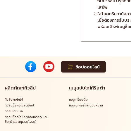
กับน้ำร้อน ปรุงด้วย
เสิร์ฟ
ใส่ไอศกรีมวานิลล
เมื่อต้องการรับปร
พร้อมเสิร์ฟเมนูช
ช้อปออนไลน์
ผลิตภัณฑ์ทิวลิป
เมนูฉบับโกโก้ริสต้า
ทิวลิปผงโกโก้
เมนูเครื่องดื่ม
ทิวลิปช็อกโกแลตชิพส์
เมนูเบเกอรี่และขนมหวาน
ทิวลิปโฮมเบค
ทิวลิปช็อกโกแลตคอมพาวด์ และ
ช็อกโกแลตคูเวอร์เจอร์