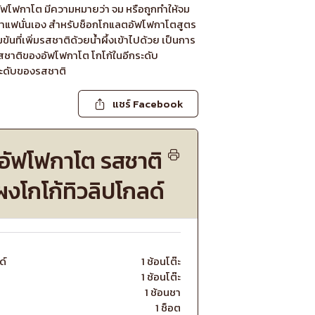
อัฟโฟกาโต มีความหมายว่า จม หรือถูกทำให้จม
่ในกาแฟนั่นเอง สำหรับช็อกโกแลตอัฟโฟกาโตสูตร
มข้นที่เพิ่มรสชาติด้วยน้ำผึ้งเข้าไปด้วย เป็นการ
รสชาติของอัฟโฟกาโต โกโก้ในอีกระดับ
ะดับของรสชาติ
แชร์ Facebook
อัฟโฟกาโต รสชาติ
ผงโกโก้ทิวลิปโกลด์
ด์
1 ช้อนโต๊ะ
1 ช้อนโต๊ะ
1 ช้อนชา
1 ช็อต