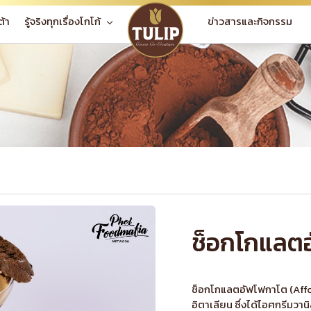
ข่าวสารและกิจกรรม
ต้า
รู้จริงทุกเรื่องโกโก้
ช็อกโกแลต
ช็อกโกแลตอัฟโฟกาโต (Affog
อิตาเลียน ซึ่งได้ไอศกรีมวา