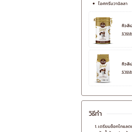
ไอศกรีมวานิลลา
ทิวลิ
รายล
ทิวลิป
รายล
วิธีทำ
เตรียมช็อกโกแลตน