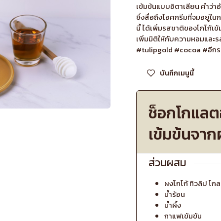
เข้มข้นแบบอิตาเลียน คำว่า
ซึ่งสื่อถึงไอศกรีมที่จมอยู
นี้ ได้เพิ่มรสชาติของโกโก้เข้
เพิ่มมิติให้กับความหอมและ
#tulipgold #cocoa #อีกร
บันทึกเมนูนี้
ช็อกโกแลต
เข้มข้นจาก
ส่วนผสม
ผงโกโก้ ทิวลิป โกล
น้ำร้อน
น้ำผึ้ง
กาแฟเข้มข้น